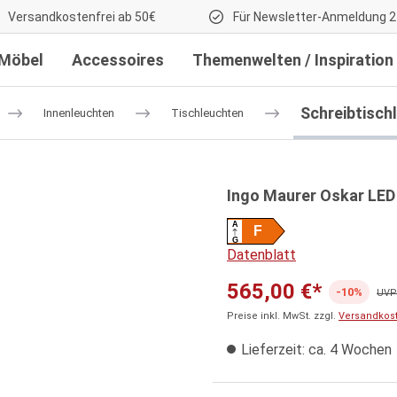
Versandkostenfrei ab 50€
Für Newsletter-Anmeldung 2
Möbel
Accessoires
Themenwelten / Inspiration
Schreibtisch
Innenleuchten
Tischleuchten
Ingo Maurer Oskar LED
A
F
G
Datenblatt
565,00 €*
-10%
UVP:
Preise inkl. MwSt. zzgl.
Versandkos
Lieferzeit: ca. 4 Wochen