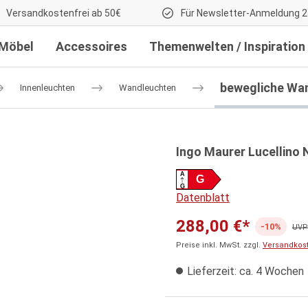
Versandkostenfrei ab 50€
Für Newsletter-Anmeldung 2
Möbel
Accessoires
Themenwelten / Inspiration
bewegliche Wa
Innenleuchten
Wandleuchten
Ingo Maurer Lucellino
A
G
G
Datenblatt
288,00 €*
-10%
UVP:
Preise inkl. MwSt. zzgl.
Versandkos
Lieferzeit: ca. 4 Wochen