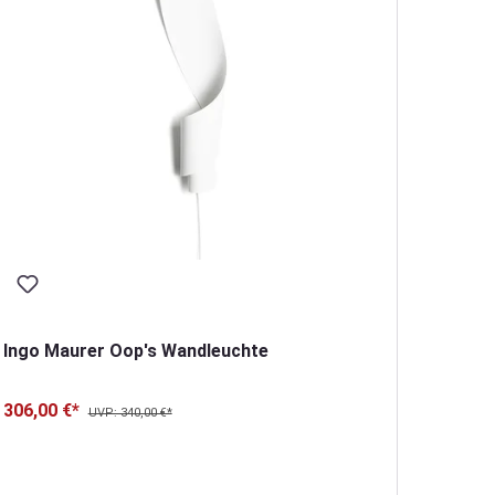
Ingo M
Wandl
476,00
Ingo Maurer Oop's Wandleuchte
306,00 €*
UVP: 340,00 €*