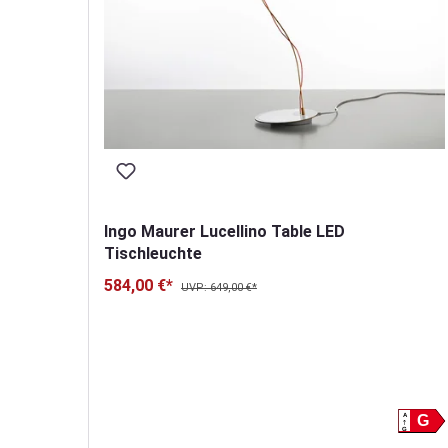
Ingo Maurer Lucellino Table LED
Tischleuchte
584,00 €*
UVP: 649,00 €*
A
A
G
G
G
G