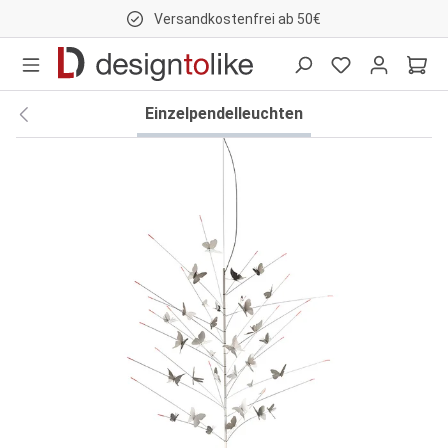
Versandkostenfrei ab 50€
nhalt springen
Einzelpendelleuchten
Bildergalerie überspringen