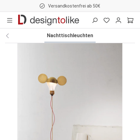
Versandkostenfrei ab 50€
nhalt springen
Nachttischleuchten
Bildergalerie überspringen