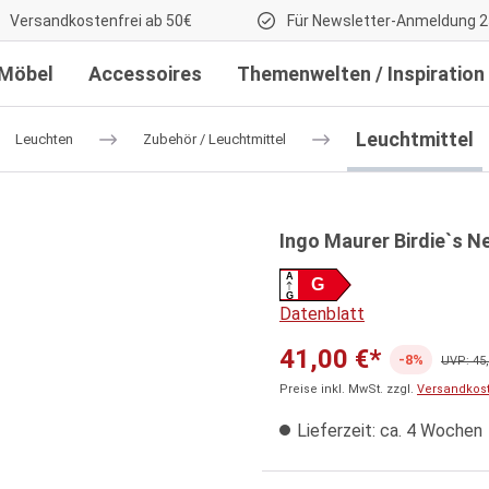
Versandkostenfrei ab 50€
Für Newsletter-Anmeldung 2
Möbel
Accessoires
Themenwelten / Inspiration
Leuchtmittel
Leuchten
Zubehör / Leuchtmittel
Ingo Maurer Birdie`s N
A
G
G
Datenblatt
41,00 €*
-8%
UVP: 45,
Preise inkl. MwSt. zzgl.
Versandkos
Lieferzeit: ca. 4 Wochen