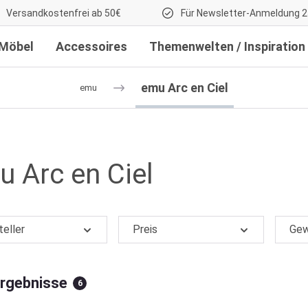
Versandkostenfrei ab 50€
Für Newsletter-Anmeldung 2
Möbel
Accessoires
Themenwelten / Inspiration
emu Arc en Ciel
emu
 Arc en Ciel
teller
Preis
Gew
Ergebnisse
6