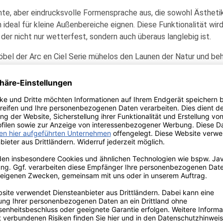
chte, aber eindrucksvolle Formensprache aus, die sowohl Ästhetik 
h ideal für kleine Außenbereiche eignen. Diese Funktionalität wir
r nicht nur wetterfest, sondern auch überaus langlebig ist.
bel der Arc en Ciel Serie mühelos den Launen der Natur und beha
 zu einem bevorzugten Begleiter für die Gestaltung moderner u
ch und Modern
 zwei Kategorien einteilen: klassische und moderne Töne. Beide G
nce.
 Reinheit ausstrahlt.
e sich nahtlos in jede Umgebung einfügt.
lichkeit und Zurückhaltung vermittelt.