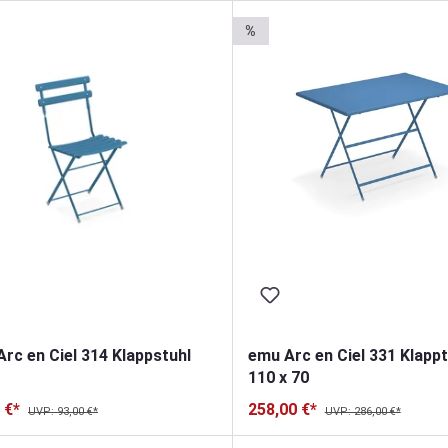
%
rc en Ciel 314 Klappstuhl
emu Arc en Ciel 331 Klappt
110 x 70
 €*
258,00 €*
UVP: 93,00 €*
UVP: 286,00 €*