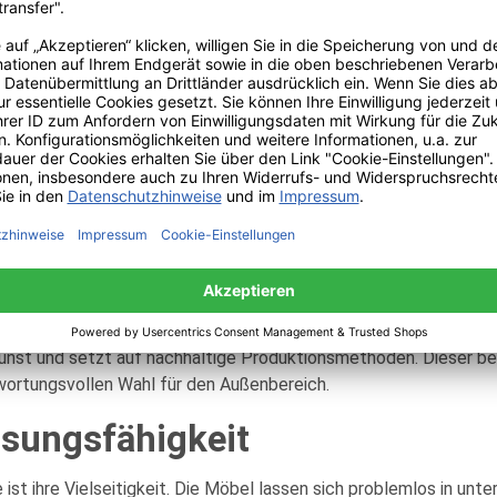
iner Energie und Fröhlichkeit begeistert.
iefe des Ozeans einfängt.
 individuell an den Stil des Außenbereichs anzupassen. Ob deze
 Farbauswahl.
weltbewusstsein
ntwortung setzt, beeindruckt die Arc en Ciel Serie mit ihrem na
ie Umweltbelastung minimiert. Die Pulverbeschichtung ist frei vo
bewahren.
nst und setzt auf nachhaltige Produktionsmethoden. Dieser bew
ntwortungsvollen Wahl für den Außenbereich.
ssungsfähigkeit
ist ihre Vielseitigkeit. Die Möbel lassen sich problemlos in unt