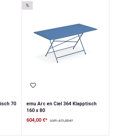
%
isch 70
emu Arc en Ciel 364 Klapptisch
160 x 80
604,00 €*
UVP: 671,00 €*