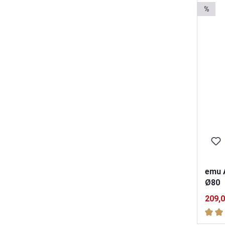
%
emu A
Ø80
209,0
Durch