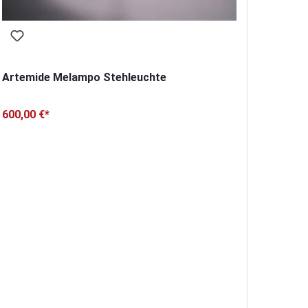
Artem
Schal
285,00
Artemide Melampo Stehleuchte
600,00 €*