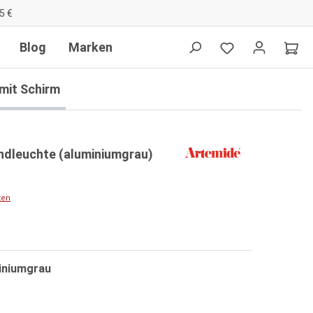
5 €
Blog
Marken
mit Schirm
dleuchte (aluminiumgrau)
ten
iniumgrau
n