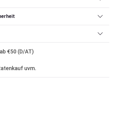
erheit
ab €50 (D/AT)
Ratenkauf uvm.