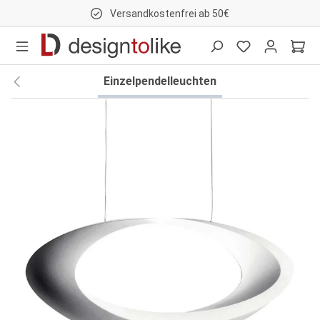
Versandkostenfrei ab 50€
nhalt springen
Einzelpendelleuchten
Bildergalerie überspringen