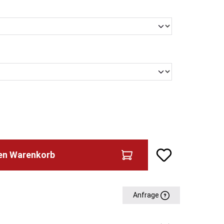
en
swählen
den Warenkorb
Anfrage