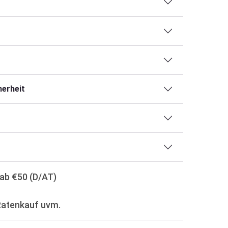
erheit
ab €50 (D/AT)
Ratenkauf uvm.