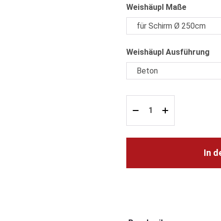
auswähl
Weishäupl Maße
au
Weishäupl Ausführung
In 