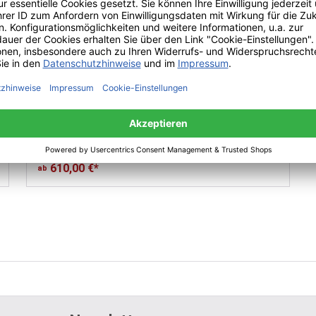
Weishäupl Klassiker Schirm quadratisch
610,00 €*
ab