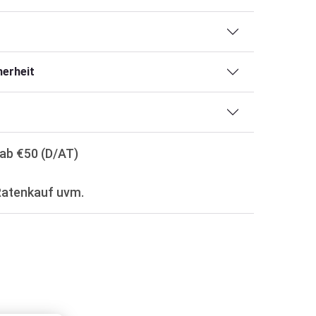
erheit
ab €50 (D/AT)
Ratenkauf uvm.