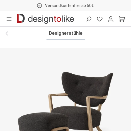
Versandkostenfrei ab 50€
nhalt springen
Designerstühle
Bildergalerie überspringen