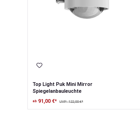
euchte
Top Light Puk Mini Mirror
Spiegelanbauleuchte
A
F
91,00 €*
ab
UVP: 122,00 €*
G