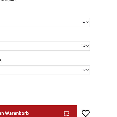
n
en
auswählen
p
den Warenkorb