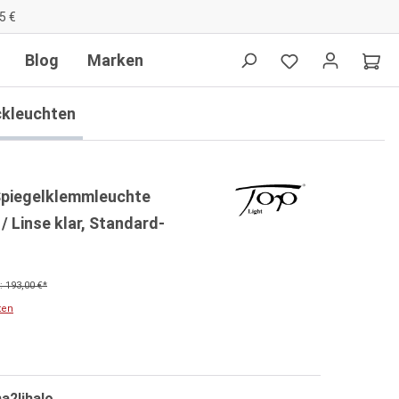
5 €
Blog
Marken
ckleuchten
 Spiegelklemmleuchte
/ Linse klar, Standard-
 193,00 €*
ten
a2lihalo