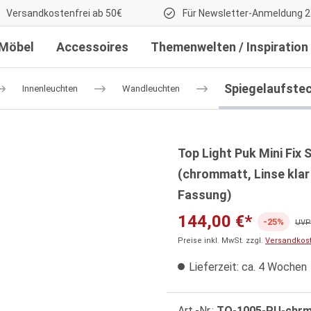
Versandkostenfrei ab 50€
Für Newsletter-Anmeldung 2
Möbel
Accessoires
Themenwelten / Inspiration
Spiegelaufste
Innenleuchten
Wandleuchten
Top Light Puk Mini Fix
(chrommatt, Linse klar 
Fassung)
144,00 €*
-25%
UVP:
Preise inkl. MwSt. zzgl.
Versandkos
Lieferzeit: ca. 4 Wochen
Art.-Nr.:
TO-1005-PU-chrm