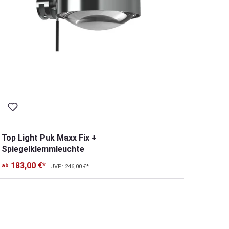
Top Light Puk Maxx Fix +
Top L
Spiegelklemmleuchte
183,00 €*
214
ab
ab
UVP: 246,00 €*