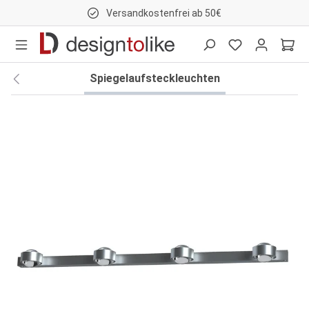
Versandkostenfrei ab 50€
nhalt springen
Spiegelaufsteckleuchten
Bildergalerie überspringen