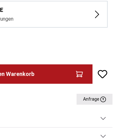
E
rungen
den Warenkorb
Anfrage