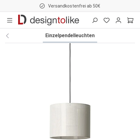
Versandkostenfrei ab 50€
nhalt springen
Einzelpendelleuchten
Bildergalerie überspringen