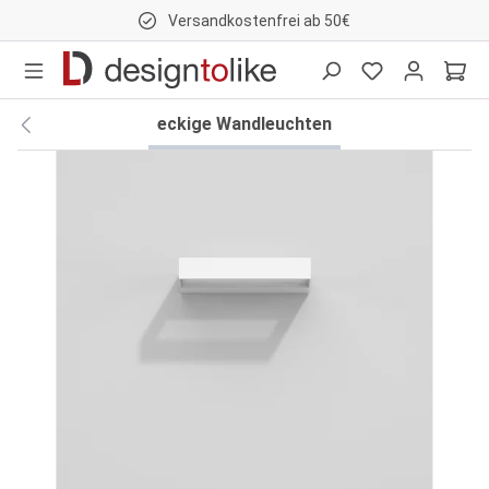
Versandkostenfrei ab 50€
nhalt springen
eckige Wandleuchten
Bildergalerie überspringen