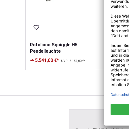
Rotaliana Squiggle H5
Rotali
Pendelleuchte
Pendel
5.541,00 €*
ab
UVP: 6.157,00 €*
2.89
ab