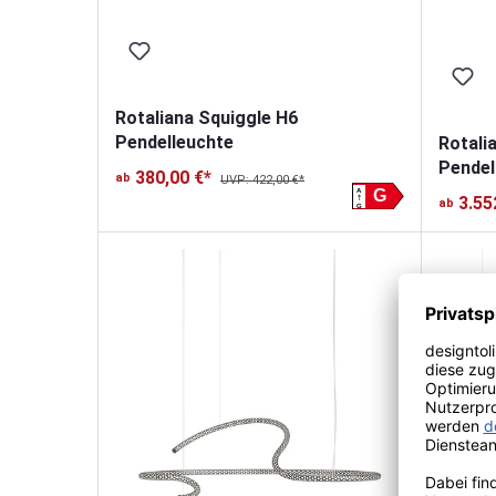
Rotaliana Squiggle H6
Pendelleuchte
Rotali
Pendel
380,00 €*
ab
UVP: 422,00 €*
A
G
3.55
ab
G