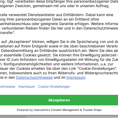
ana Squiggle H3
leuchte
1,00 €*
UVP: 3.212,00 €*
Newsletter