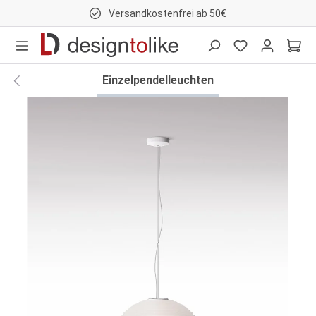
Versandkostenfrei ab 50€
nhalt springen
Einzelpendelleuchten
Bildergalerie überspringen