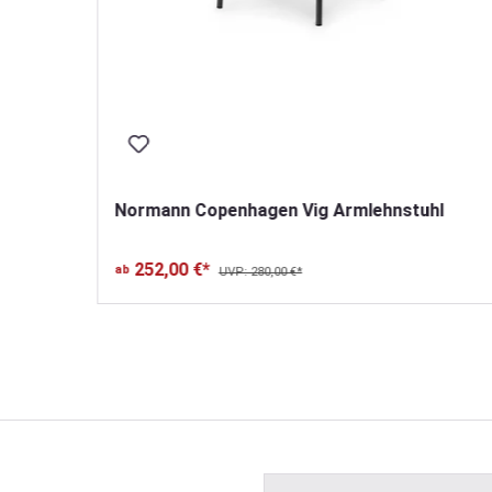
Normann Copenhagen Vig Armlehnstuhl
252,00 €*
ab
UVP: 280,00 €*
 Sternen