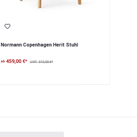
Normann Copenhagen Herit Stuhl
Norma
459,00 €*
ab
UVP: 510,00 €*
212
ab