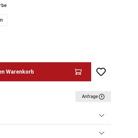
auswählen
rbe
ün
den Warenkorb
Anfrage