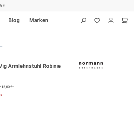
5 €
Blog
Marken
ig Armlehnstuhl Robinie
415,00 €*
ten