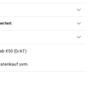
erheit
ab €50 (D/AT)
Ratenkauf uvm.