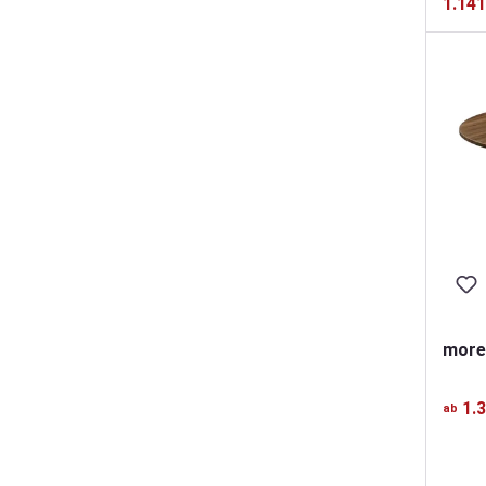
1.141
more
1.
ab