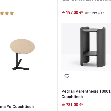
197,00 €*
ab
schnittliche Bewertung von 5 von 5 Sternen
UVP: 219,00 €*
Pedrali Parenthesis 1000
Couchtisch
781,00 €*
ab
lma Yo Couchtisch