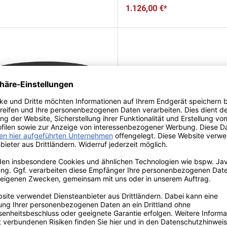
1.126,00 €*
more CALA Couchtisch mi
it Nordic Couchtisch
Glasplatte