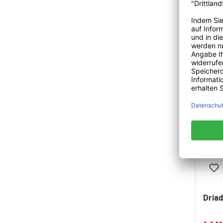
626,0
Driad