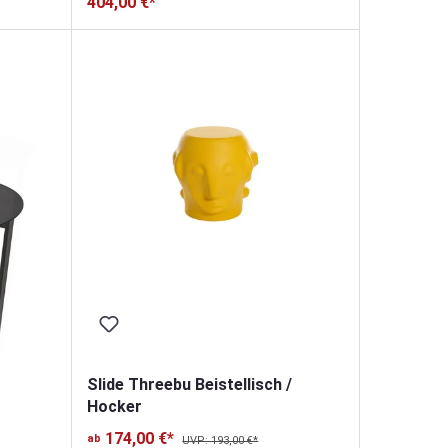
404,00 €*
Slide Threebu Beistellisch /
Hocker
174,00 €*
ab
UVP: 193,00 €*