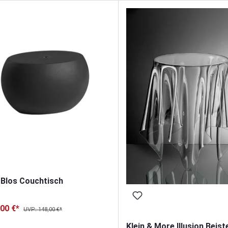
 Blos Couchtisch
,00 €*
UVP: 148,00 €*
Klein & More Illusion Beiste