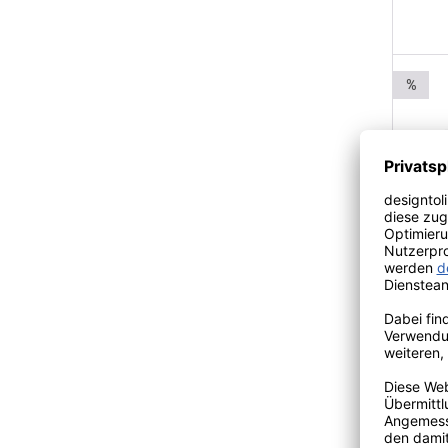
%
SACK