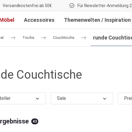
Versandkostenfrei ab 50€
Für Newsletter-Anmeldung 2
Möbel
Accessoires
Themenwelten / Inspiration
runde Couchtis
el
Tische
Couchtische
nde Couchtische
teller
Sale
Pre
Ergebnisse
43