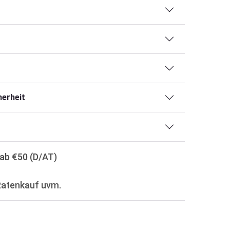
erheit
ab €50 (D/AT)
Ratenkauf uvm.