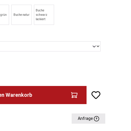
Buche
lgrün
Buche natur
schwarz
lackiert
hlen
den Warenkorb
Anfrage