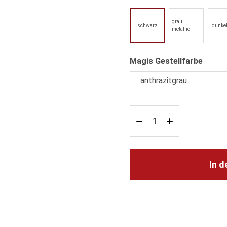
grau
schwarz
dunke
metallic
auswä
Magis Gestellfarbe
In 