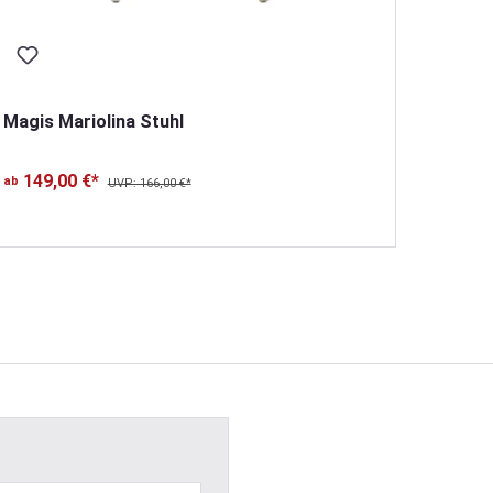
Magis Mariolina Stuhl
Magis 
149,00 €*
ab
UVP: 166,00 €*
412
ab