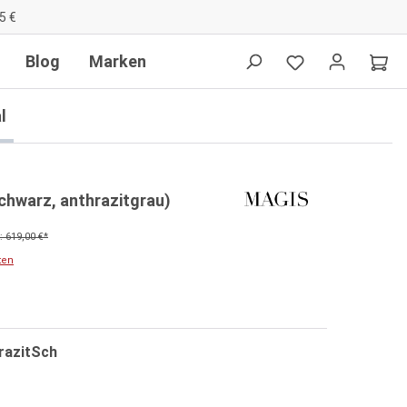
5 €
Blog
Marken
l
schwarz, anthrazitgrau)
 619,00 €*
ten
razitSch