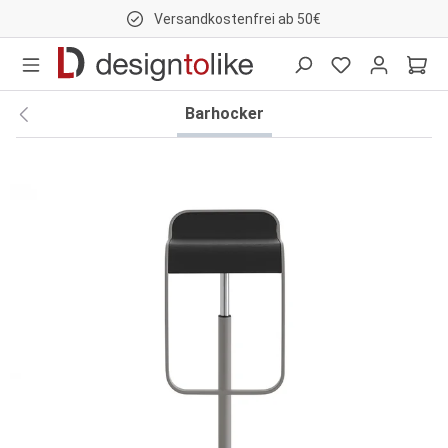
Versandkostenfrei ab 50€
nhalt springen
Barhocker
Bildergalerie überspringen