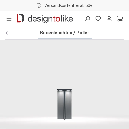
Versandkostenfrei ab 50€
nhalt springen
Bodenleuchten / Poller
Bildergalerie überspringen