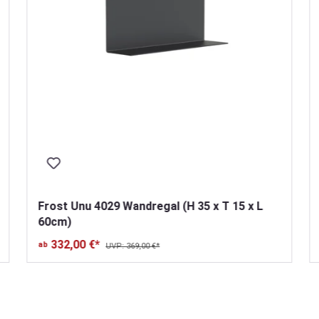
Frost Unu 4029 Wandregal (H 35 x T 15 x L
60cm)
332,00 €*
ab
UVP: 369,00 €*