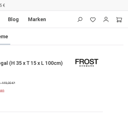
5 €
Blog
Marken
eme
al (H 35 x T 15 x L 100cm)
 449,00 €*
ten