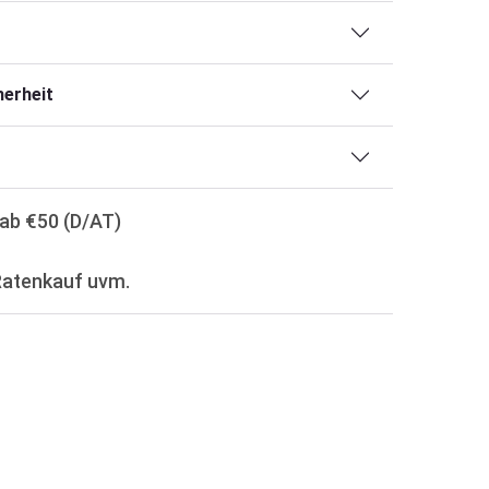
erheit
ab €50 (D/AT)
Ratenkauf uvm.