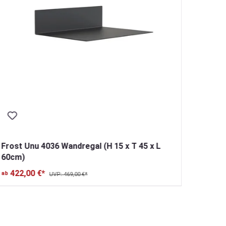
Frost Unu 4036 Wandregal (H 15 x T 45 x L
Frost 
60cm)
40cm)
422,00 €*
170
ab
ab
UVP: 469,00 €*