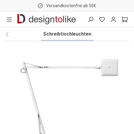
Versandkostenfrei ab 50€
nhalt springen
Schreibtischleuchten
Bildergalerie überspringen