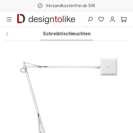
Versandkostenfrei ab 50€
nhalt springen
Schreibtischleuchten
Bildergalerie überspringen