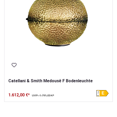
Catellani & Smith Medousê F Bodenleuchte
A
E
1.612,00 €*
UVP: 1.791,00 €*
G