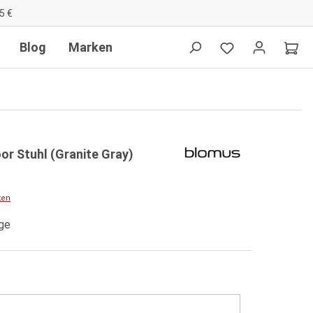
5 €
Blog
Marken
r Stuhl (Granite Gray)
ten
age