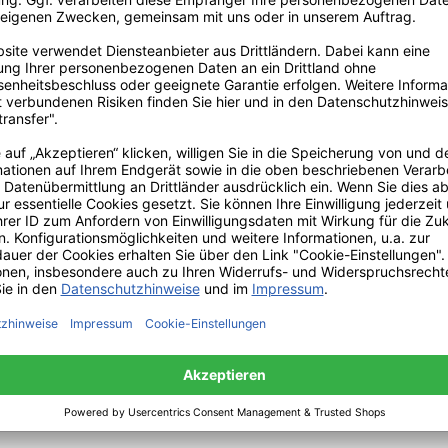
lösbar ab
Um weiterzugehen,
geben Sie die oben
abgebildeten Zeichen
ein*
Ich habe die
Datenschutzbestimmungen
zur Kenn
diese an.
Abonnieren