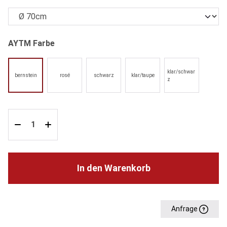
auswählen
AYTM Farbe
klar/schwar
bernstein
rosé
schwarz
klar/taupe
z
In den Warenkorb
Anfrage