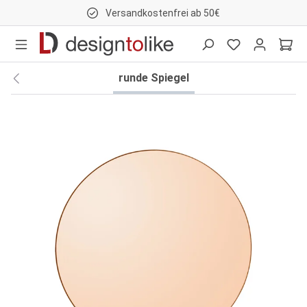
Versandkostenfrei ab 50€
nhalt springen
runde Spiegel
Bildergalerie überspringen