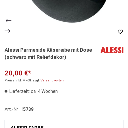
Alessi Parmenide Käsereibe mit Dose
(schwarz mit Reliefdekor)
20,00 €*
Preise inkl. MwSt. zzgl.
Versandkosten
Lieferzeit: ca. 4 Wochen
Art.-Nr.:
15739
ALESSI FARBE