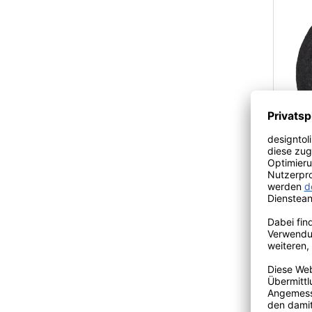
myfel
49
ab