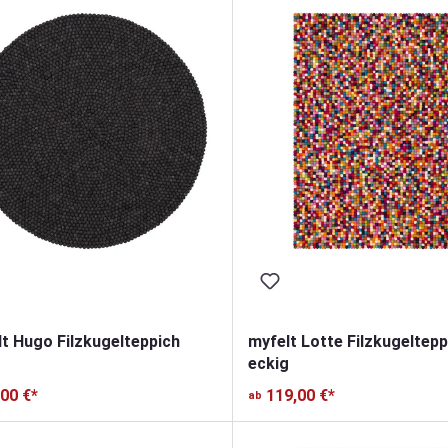
t Hugo Filzkugelteppich
myfelt Lotte Filzkugeltepp
eckig
,00 €*
119,00 €*
ab