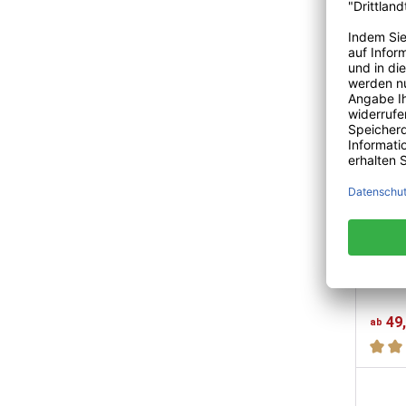
myfel
49
ab
Durch