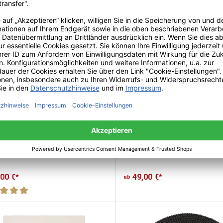
t Kuno Filzteppich rund
myfelt Carl Filzteppich ru
,00 €*
49,00 €*
ab
schnittliche Bewertung von 5 von 5 Sternen