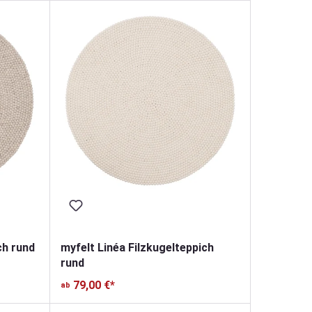
ch rund
myfelt Linéa Filzkugelteppich
rund
79,00 €*
ab