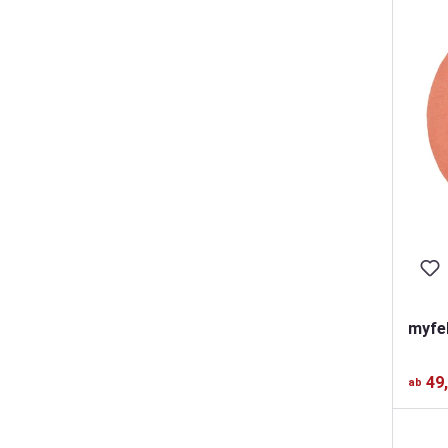
myfel
49
ab