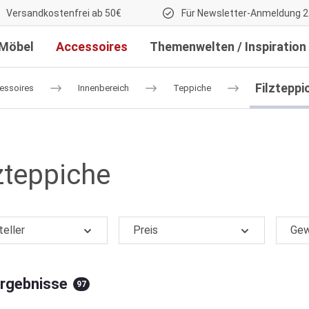
Versandkostenfrei ab 50€
Für Newsletter-Anmeldung 2
Möbel
Accessoires
Themenwelten / Inspiration
Filzteppi
essoires
Innenbereich
Teppiche
zteppiche
teller
Preis
Gew
Ergebnisse
97