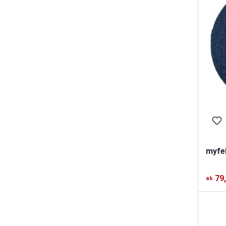
myfel
79
ab