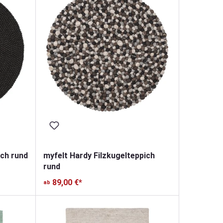
ich rund
myfelt Hardy Filzkugelteppich
rund
89,00 €*
ab