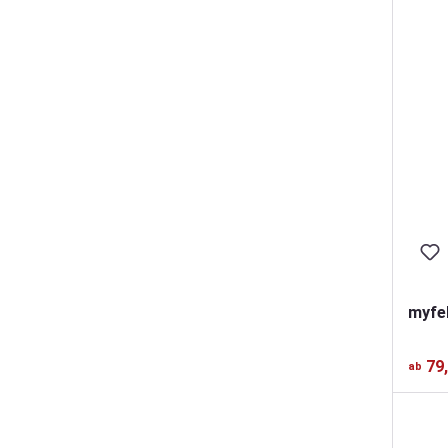
myfel
79
ab