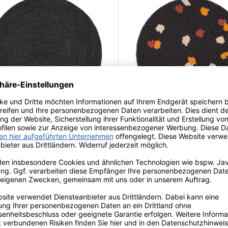
t Hugo Filzteppich rund
myfelt Terra Coal
Filzkugelteppich rund
,00 €*
89,00 €*
ab