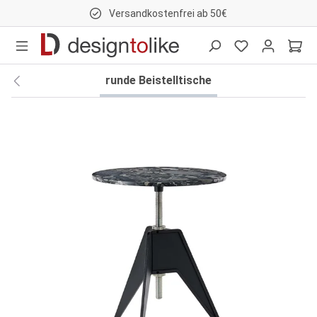
Versandkostenfrei ab 50€
nhalt springen
runde Beistelltische
Bildergalerie überspringen