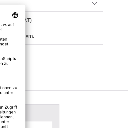
ab €50 (D/AT)
Ratenkauf uvm.