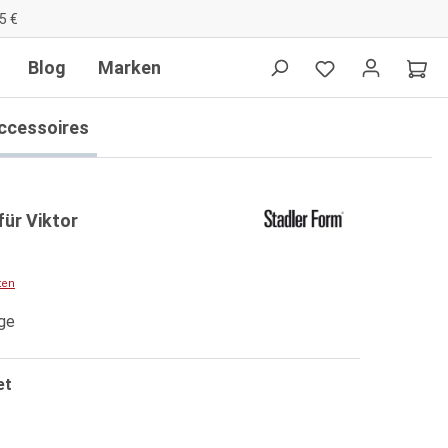
5 €
Blog
Marken
ccessoires
für Viktor
ten
age
et