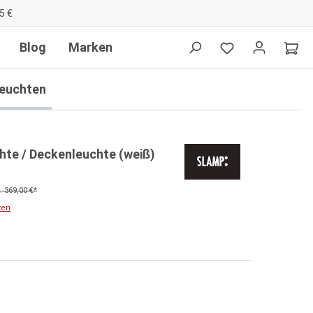
5 €
Blog
Marken
euchten
hte / Deckenleuchte (weiß)
 369,00 €*
ten