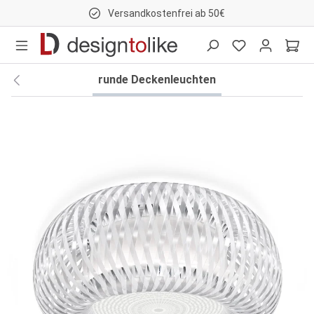
Versandkostenfrei ab 50€
nhalt springen
runde Deckenleuchten
Bildergalerie überspringen