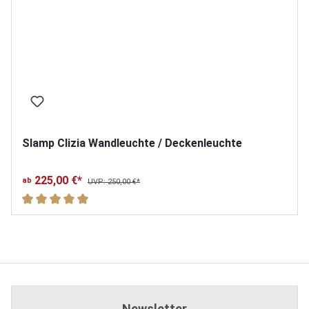
Slamp Clizia Wandleuchte / Deckenleuchte
225,00 €*
ab
UVP: 250,00 €*
Durchschnittliche Bewertung von 5 von 5 Sternen
Newsletter