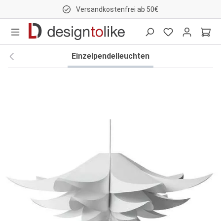
Versandkostenfrei ab 50€
nhalt springen
Einzelpendelleuchten
Bildergalerie überspringen