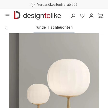
Versandkostenfrei ab 50€
nhalt springen
runde Tischleuchten
Bildergalerie überspringen