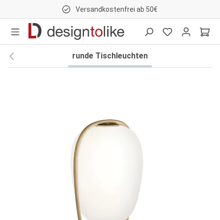
Versandkostenfrei ab 50€
nhalt springen
runde Tischleuchten
Bildergalerie überspringen