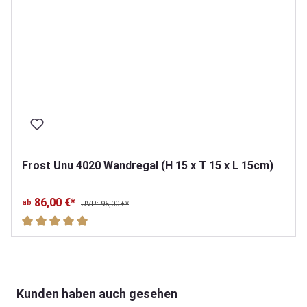
Frost Unu 4020 Wandregal (H 15 x T 15 x L 15cm)
86,00 €*
ab
UVP: 95,00 €*
Durchschnittliche Bewertung von 5 von 5 Sternen
Produktgalerie überspringen
Kunden haben auch gesehen