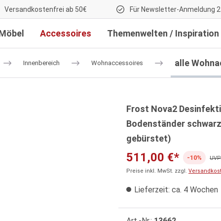
Versandkostenfrei ab 50€
Für Newsletter-Anmeldung 2
Möbel
Accessoires
Themenwelten / Inspiration
alle Wohna
Innenbereich
Wohnaccessoires
Frost Nova2 Desinfekt
Bodenständer schwarz 
gebürstet)
511,00 €*
-10%
UVP:
Preise inkl. MwSt. zzgl.
Versandkos
Lieferzeit: ca. 4 Wochen
Art.-Nr.:
13662