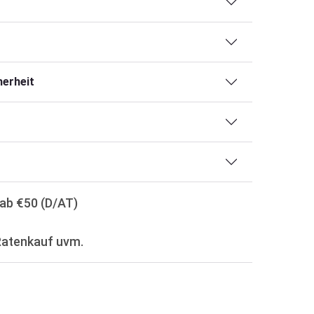
erheit
ab €50 (D/AT)
Ratenkauf uvm.