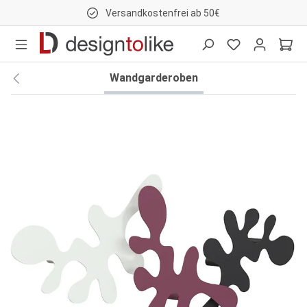
Versandkostenfrei ab 50€
nhalt springen
Wandgarderoben
Bildergalerie überspringen