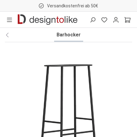
Versandkostenfrei ab 50€
nhalt springen
Barhocker
Bildergalerie überspringen