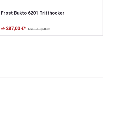
Frost Bukto 6201 Tritthocker
Frost 
287,00 €*
386
ab
ab
UVP: 319,00 €*