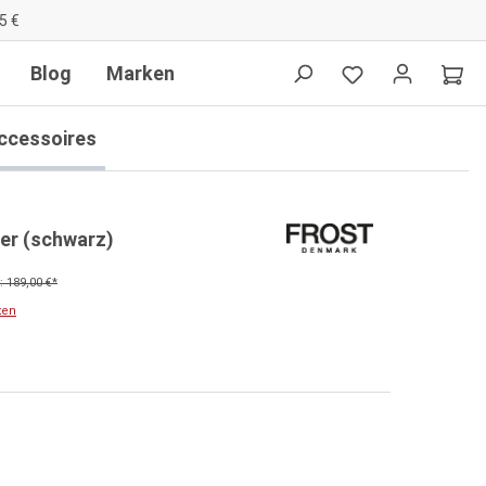
5 €
Blog
Marken
ccessoires
er (schwarz)
 189,00 €*
ten