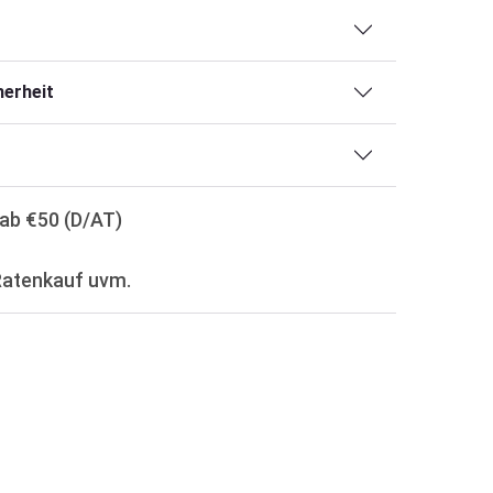
erheit
ab €50 (D/AT)
Ratenkauf uvm.