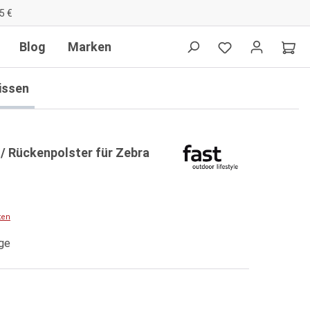
5 €
Blog
Marken
issen
 / Rückenpolster für Zebra
ten
age