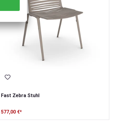
Fast Zebra Stuhl
Fast Z
577,00 €*
107,00