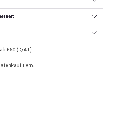
erheit
ab €50 (D/AT)
Ratenkauf uvm.