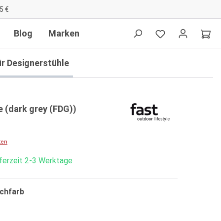
5 €
Blog
Marken
ür Designerstühle
e (dark grey (FDG))
ten
eferzeit 2-3 Werktage
chfarb