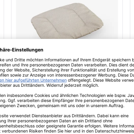
Fast Forest Sitzpolster
83,00 €*
nen