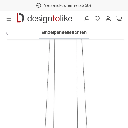
Versandkostenfrei ab 50€
nhalt springen
Einzelpendelleuchten
Bildergalerie überspringen