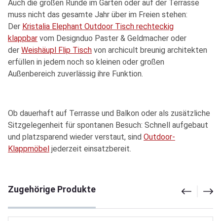
Auch die großen Runde im Garten oder auf der Terrasse
muss nicht das gesamte Jahr über im Freien stehen:
Der
Kristalia Elephant Outdoor Tisch rechteckig
klappbar
vom Designduo Paster & Geldmacher oder
der
Weishäupl Flip Tisch
von archicult breunig architekten
erfüllen in jedem noch so kleinen oder großen
Außenbereich zuverlässig ihre Funktion.
Ob dauerhaft auf Terrasse und Balkon oder als zusätzliche
Sitzgelegenheit für spontanen Besuch: Schnell aufgebaut
und platzsparend wieder verstaut, sind
Outdoor-
Klappmöbel
jederzeit einsatzbereit.
Produktgalerie überspringen
Zugehörige Produkte