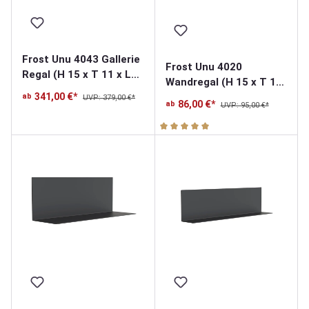
Frost Unu 4043 Gallerie
Frost Unu 4020
Regal (H 15 x T 11 x L
Wandregal (H 15 x T 15
60cm)
x L 15cm)
341,00 €*
ab
UVP: 379,00 €*
86,00 €*
ab
UVP: 95,00 €*
Durchschnittliche Bewertung v